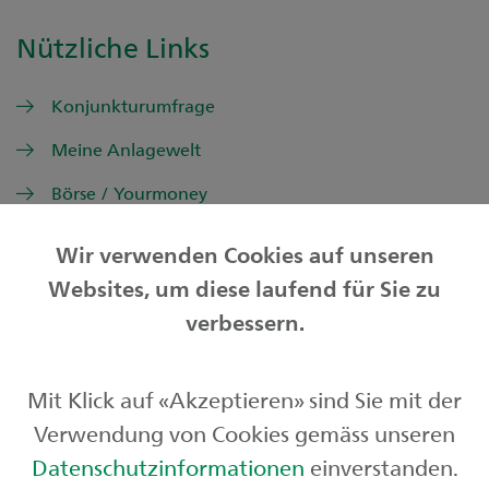
Nützliche Links
Konjunkturumfrage
Meine Anlagewelt
Börse / Yourmoney
Wir verwenden Cookies auf unseren
Websites, um diese laufend für Sie zu
Privatkunden
verbessern.
Geschäftskunden
Mit Klick auf «Akzeptieren» sind Sie mit der
Börse und Märkte
Verwendung von Cookies gemäss unseren
Über uns
Datenschutzinformationen
einverstanden.