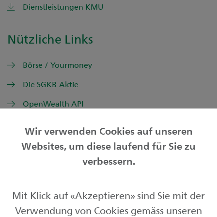
Dienstleistungen KMU
Nützliche Links
Börse / Yourmoney
Die SGKB-Aktie
OpenWealth API
Wir verwenden Cookies auf unseren
Websites, um diese laufend für Sie zu
Privatkunden
verbessern.
Geschäftskunden
Mit Klick auf «Akzeptieren» sind Sie mit der
Börse und Märkte
Verwendung von Cookies gemäss unseren