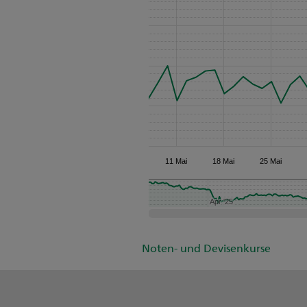
11 Mai
18 Mai
25 Mai
Apr '25
Apr '25
Noten- und Devisenkurse