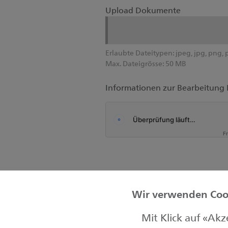
Upload Dokumente
Erlaubte Dateitypen:
jpeg, jpg, png, 
Max. Dateigrösse:
50 MB
Informationen zur Bearbeitung 
F
Wir verwenden Cook
Mit Klick auf «Ak