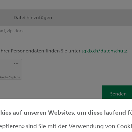
Datei hinzufügen
pdf, zip, docx
Ihrer Personendaten finden Sie unter
sgkb.ch/datenschutz
.
riendly Captcha
Senden
ies auf unseren Websites, um diese laufend für
zeptieren» sind Sie mit der Verwendung von Cook