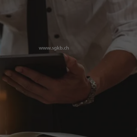
www.sgkb.ch