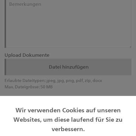
Bemerkungen
Upload Dokumente
Datei hinzufügen
Erlaubte Dateitypen:
jpeg, jpg, png, pdf, zip, docx
Max. Dateigrösse:
50 MB
Informationen zur Bearbeitung Ihrer Personendaten
finden Sie unter
sgkb.ch/datenschutz
.
Wir verwenden Cookies auf unseren
Websites, um diese laufend für Sie zu
verbessern.