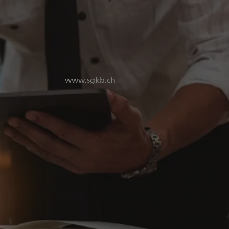
www.sgkb.ch