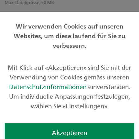
Max. Dateigrösse:
50 MB
Informationen zur Bearbeitung Ihrer Personendaten
finden Sie unter
sgkb.ch/datenschutz
.
Wir verwenden Cookies auf unseren
Websites, um diese laufend für Sie zu
verbessern.
Friendly Captcha
Mit Klick auf «Akzeptieren» sind Sie mit der
Senden
Verwendung von Cookies gemäss unseren
Datenschutzinformationen
einverstanden.
Um individuelle Anpassungen festzulegen,
wählen Sie «Einstellungen».
Akzeptieren