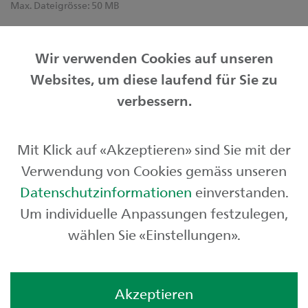
Max. Dateigrösse:
50 MB
Informationen zur Bearbeitung Ihrer Personendaten
finden Sie unter
sgkb.ch/datenschutz
.
Wir verwenden Cookies auf unseren
Websites, um diese laufend für Sie zu
verbessern.
Friendly Captcha
Mit Klick auf «Akzeptieren» sind Sie mit der
Senden
Verwendung von Cookies gemäss unseren
Datenschutzinformationen
einverstanden.
Um individuelle Anpassungen festzulegen,
wählen Sie «Einstellungen».
Akzeptieren