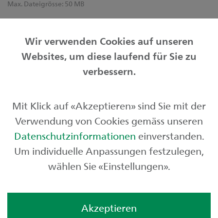
Max. Dateigrösse:
50 MB
Informationen zur Bearbeitung Ihrer Personendaten
finden Sie unter
sgkb.ch/datenschutz
.
Wir verwenden Cookies auf unseren
Websites, um diese laufend für Sie zu
verbessern.
Friendly Captcha
Mit Klick auf «Akzeptieren» sind Sie mit der
Senden
Verwendung von Cookies gemäss unseren
Datenschutzinformationen
einverstanden.
Um individuelle Anpassungen festzulegen,
wählen Sie «Einstellungen».
Akzeptieren