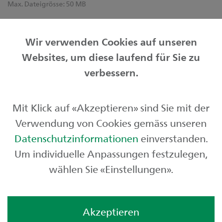
Max. Dateigrösse:
50 MB
Informationen zur Bearbeitung Ihrer Personendaten
finden Sie unter
sgkb.ch/datenschutz
.
Wir verwenden Cookies auf unseren
Websites, um diese laufend für Sie zu
verbessern.
Friendly Captcha
Mit Klick auf «Akzeptieren» sind Sie mit der
Senden
Verwendung von Cookies gemäss unseren
Datenschutzinformationen
einverstanden.
Um individuelle Anpassungen festzulegen,
wählen Sie «Einstellungen».
Akzeptieren