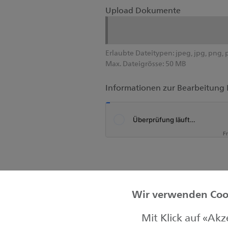
Upload Dokumente
Erlaubte Dateitypen:
jpeg, jpg, png, 
Max. Dateigrösse:
50 MB
Informationen zur Bearbeitung 
F
Wir verwenden Cook
Mit Klick auf «Ak