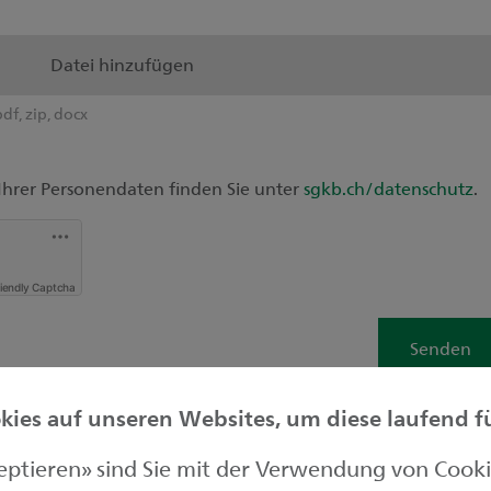
Datei hinzufügen
pdf, zip, docx
Ihrer Personendaten finden Sie unter
sgkb.ch/datenschutz
.
riendly Captcha
Senden
ies auf unseren Websites, um diese laufend für
zeptieren» sind Sie mit der Verwendung von Cook