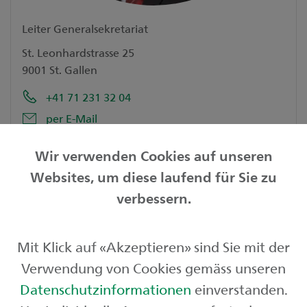
Leiter Generalsekretariat
St. Leonhardstrasse 25
9001 St. Gallen
+41 71 231 32 04
per E-Mail
vCard herunterladen
Wir verwenden Cookies auf unseren
Dokument senden
Websites, um diese laufend für Sie zu
Mehr zur Niederlassung
verbessern.
Mit Klick auf «Akzeptieren» sind Sie mit der
Download
Verwendung von Cookies gemäss unseren
Datenschutzinformationen
einverstanden.
Media release